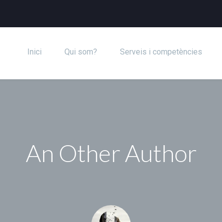
Inici
Qui som?
Serveis i competències
An Other Author