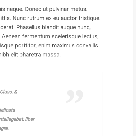
 quis neque. Donec ut pulvinar metus.
ttis. Nunc rutrum ex eu auctor tristique.
erat. Phasellus blandit augue nunc,
 Aenean fermentum scelerisque lectus,
isque porttitor, enim maximus convallis
 nibh elit pharetra massa.
Class, &
elicata
tellegebat, liber
egre.