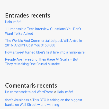
Entrades recents
Hola, món!
11 Impossible Tech Interview Questions You Don’t
Want To Be Asked
The World’s First Commercial Jetpack Will Arrive In
2016, And It’ll Cost You $150,000
How a tweet turned Uber’s first hire into a millionaire
People Are Tweeting Their Rage At Scalia – But
They’re Making One Crucial Mistake
Comentaris recents
Un comentarista del WordPress
a
Hola, món!
thefoxbusiness
a
This CEO is taking on the biggest
banks on Wall Street — and winning