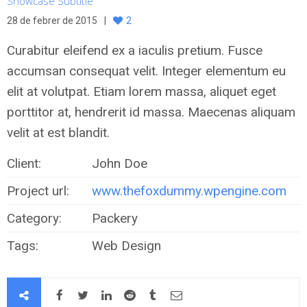
Showcase Subtitle
28 de febrer de 2015
2
Curabitur eleifend ex a iaculis pretium. Fusce
accumsan consequat velit. Integer elementum eu
elit at volutpat. Etiam lorem massa, aliquet eget
porttitor at, hendrerit id massa. Maecenas aliquam
velit at est blandit.
Client:
John Doe
Project url:
www.thefoxdummy.wpengine.com
Category:
Packery
Tags:
Web Design