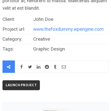
porttitor at, hendrerit id massa. Maecenas aliquam
velit at est blandit.
Client:
John Doe
Project url:
www.thefoxdummy.wpengine.com
Category:
Creative
Tags:
Graphic Design
LAUNCH PROJECT